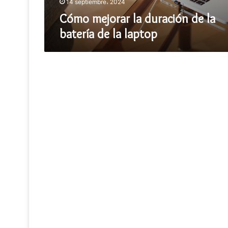
laptop
14 septiembre، 2024
Cómo mejorar la duración de la
batería de la laptop