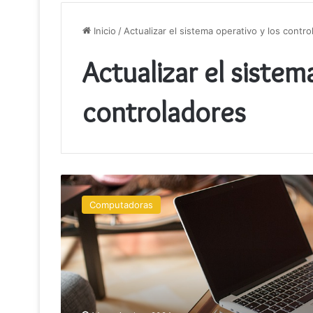
Inicio
/
Actualizar el sistema operativo y los contr
Actualizar el sistem
controladores
Cómo
mejorar
Computadoras
la
duración
de
la
batería
de
la