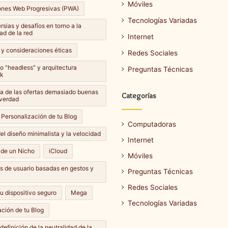
Móviles
ones Web Progresivas (PWA)
Tecnologías Variadas
sias y desafíos en torno a la
ad de la red
Internet
 y consideraciones éticas
Redes Sociales
lo "headless" y arquitectura
Preguntas Técnicas
k
Qué
a de las ofertas demasiado buenas
Categorías
hacer
 verdad
si
 Personalización de tu Blog
la
Computadoras
pantalla
el diseño minimalista y la velocidad
Internet
de
e، 2024
 de un Nicho
iCloud
mi
Móviles
 una captura de
14 septiembre، 2024
móvil
es de usuario basadas en gestos y
 diferentes
Qué hacer si la pantalla de mi móvil
Preguntas Técnicas
no
s?
no responde?
responde?
Redes Sociales
u dispositivo seguro
Mega
Tecnologías Variadas
ción de tu Blog
definición de la neutralidad de la