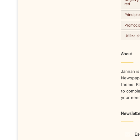
red
Principio
Promoció
Utiliza s
About
Jannah is
Newspape
theme. Pa
to comple
your nee
Newslette
Escribe
tu