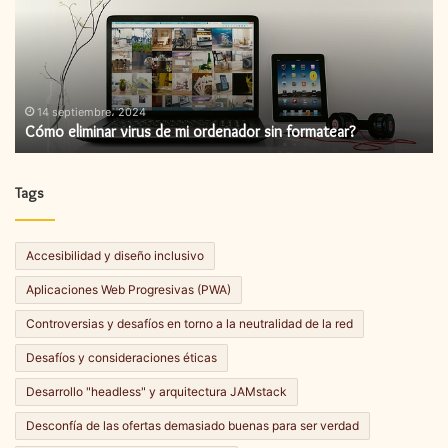
de
ac
mi
de
ordenador
fi
sin
formatear?
14 septiembre، 2024
Cómo eliminar virus de mi ordenador sin formatear?
Tags
Accesibilidad y diseño inclusivo
Aplicaciones Web Progresivas (PWA)
Controversias y desafíos en torno a la neutralidad de la red
Desafíos y consideraciones éticas
Desarrollo "headless" y arquitectura JAMstack
Desconfía de las ofertas demasiado buenas para ser verdad