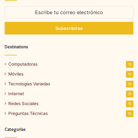
Escribe
tu
correo
electrónico
Destinations
Computadoras
15
Móviles
15
Tecnologías Variadas
15
Internet
15
Redes Sociales
15
Preguntas Técnicas
15
Categorías