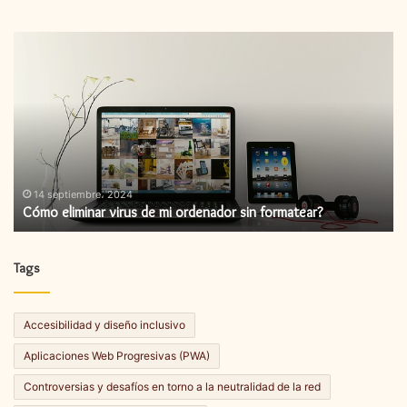
Cómo
C
eliminar
in
virus
un
de
ac
mi
de
ordenador
fi
sin
formatear?
14 septiembre، 2024
Cómo eliminar virus de mi ordenador sin formatear?
Tags
Accesibilidad y diseño inclusivo
Aplicaciones Web Progresivas (PWA)
Controversias y desafíos en torno a la neutralidad de la red