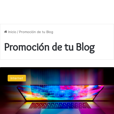
Inicio
/
Promoción de tu Blog
Promoción de tu Blog
Cómo
crear
Internet
un
blog
y
ganar
dinero
en
línea