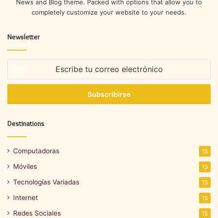
News and Blog theme. Packed with options that allow you to
completely customize your website to your needs.
Newsletter
Escribe
tu
correo
electrónico
Destinations
Computadoras
15
Móviles
15
Tecnologías Variadas
15
Internet
15
Redes Sociales
15