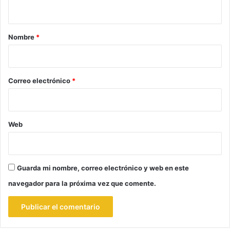
t
a
r
Nombre
*
i
o
*
Correo electrónico
*
Web
Guarda mi nombre, correo electrónico y web en este
navegador para la próxima vez que comente.