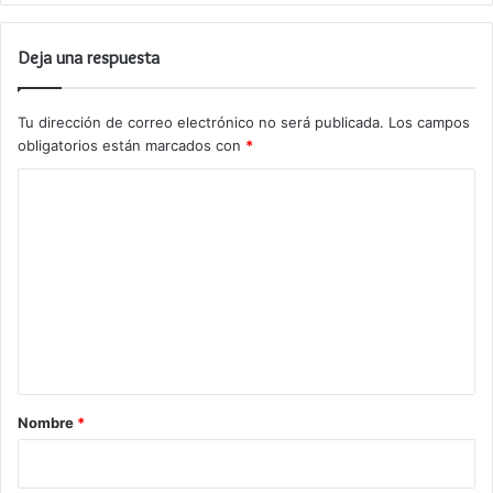
Deja una respuesta
Tu dirección de correo electrónico no será publicada.
Los campos
obligatorios están marcados con
*
C
o
m
e
n
t
a
r
Nombre
*
i
o