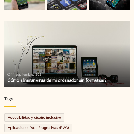
Cómo
instalar
una
actualización
de
firmware?
14 septiembre، 2024
Cómo instalar una actualización de firmware?
Tags
Accesibilidad y diseño inclusivo
Aplicaciones Web Progresivas (PWA)