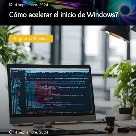
14 septiembre، 2024
Cómo acelerar el inicio de Windows?
Qué
hacer
Preguntas Técnicas
cuando
el
móvil
se
sobrecalienta?
14 septiembre، 2024