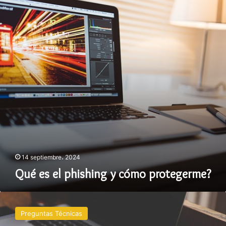
phishing
y
cómo
protegerme?
14 septiembre، 2024
Qué es el phishing y cómo protegerme?
Por
qué
Preguntas Técnicas
la