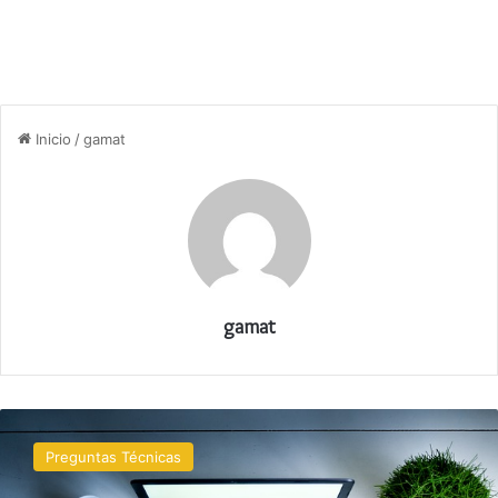
Inicio
/
gamat
gamat
Qué
es
Preguntas Técnicas
el
ransomware