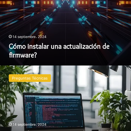
14 septiembre، 2024
Cómo instalar una actualización de
firmware?
Cómo
hacer
Preguntas Técnicas
una
captura
de
pantalla
en
diferentes
dispositivos?
14 septiembre، 2024