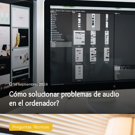
audio
en
el
ordenador?
14 septiembre، 2024
Cómo solucionar problemas de audio
en el ordenador?
Qué
es
Preguntas Técnicas
el