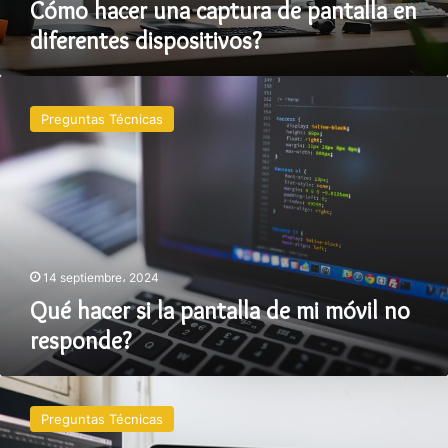
Cómo hacer una captura de pantalla en
diferentes dispositivos?
Qué
hacer
Preguntas Técnicas
si
la
pantalla
de
mi
móvil
no
responde?
14 septiembre، 2024
Qué hacer si la pantalla de mi móvil no
responde?
Cómo
solucionar
Preguntas Técnicas
problemas
de