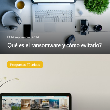
y
cómo
evitarlo?
14 septiembre، 2024
Qué es el ransomware y cómo evitarlo?
Cómo
eliminar
Preguntas Técnicas
virus
de
mi
ordenador
sin
formatear?