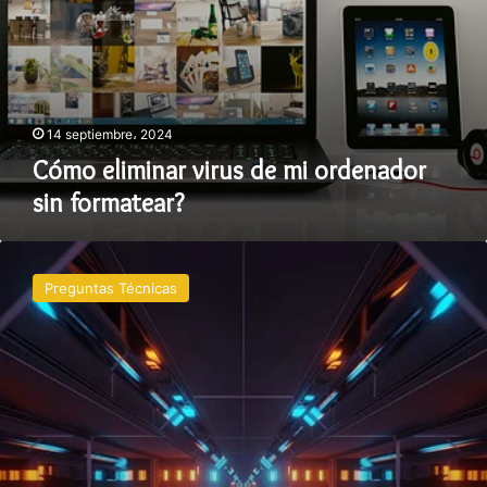
14 septiembre، 2024
Cómo eliminar virus de mi ordenador
sin formatear?
Cómo
instalar
Preguntas Técnicas
una
actualización
de
firmware?