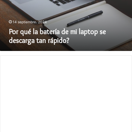
laptop
se
descarga
tan
14 septiembre، 2024
rápido?
Por qué la batería de mi laptop se
descarga tan rápido?