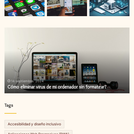
Cómo
C
eliminar
in
virus
un
de
ac
mi
de
ordenador
fi
sin
formatear?
14 septiembre، 2024
Cómo eliminar virus de mi ordenador sin formatear?
Tags
Accesibilidad y diseño inclusivo