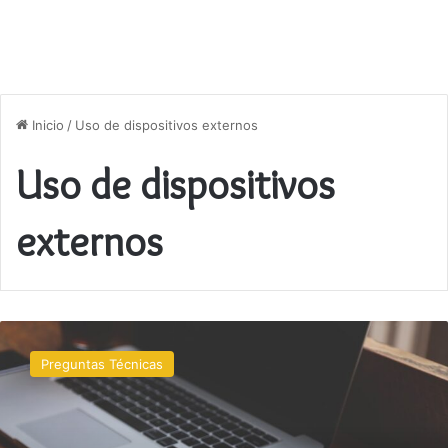
Inicio
/
Uso de dispositivos externos
Uso de dispositivos
externos
Por
qué
Preguntas Técnicas
la
batería
de
mi