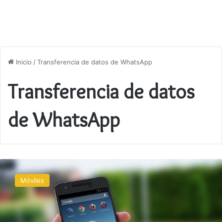
Inicio
/
Transferencia de datos de WhatsApp
Transferencia de datos
de WhatsApp
Guía
para
Móviles
transferir
datos
entre
móviles