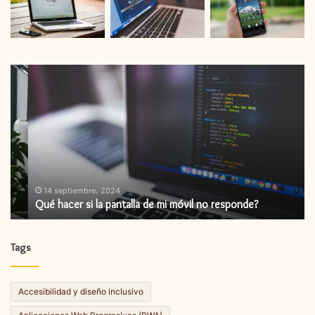
Qué
C
hacer
so
si
pr
la
de
pantalla
au
de
en
mi
el
móvil
or
no
14 septiembre، 2024
Qué hacer si la pantalla de mi móvil no responde?
responde?
Tags
Accesibilidad y diseño inclusivo