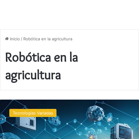
Inicio
/
Robótica en la agricultura
Robótica en la
agricultura
El
impacto
Tecnologías Variadas
de
la
robótica
en