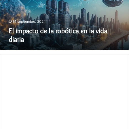
la
vida
diaria
14 septiembre، 2024
El impacto de la robótica en la vida
diaria