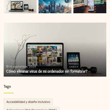
Cómo
C
eliminar
in
virus
un
de
ac
mi
de
ordenador
fi
sin
formatear?
14 septiembre، 2024
Cómo eliminar virus de mi ordenador sin formatear?
Tags
Accesibilidad y diseño inclusivo