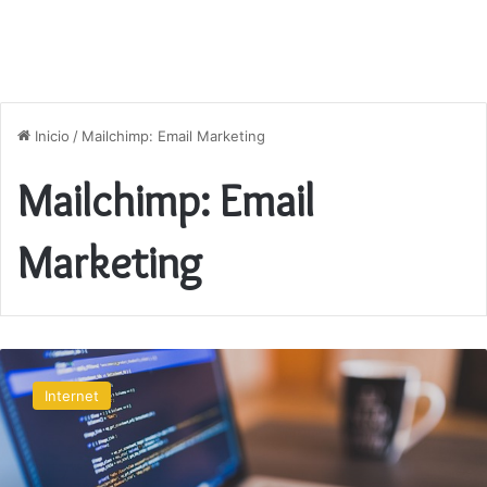
Inicio
/
Mailchimp: Email Marketing
Mailchimp: Email
Marketing
Herramientas
de
Internet
marketing
digital
para
principiantes