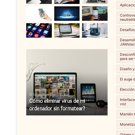
Aplicaci
Controver
neutralid
Desafíos
Desarrol
JAMstac
Cómo
Cómo
Desconfí
eliminar
instalar
para ser
virus
una
Diseño y
de
actualización
mi
de
El auge d
ordenador
firmware?
Elección
sin
14 septiembre، 2024
14 septiembr
formatear?
Interfac
y cómo
Cómo eliminar virus de mi
Cómo instal
voz
ordenador sin formatear?
firmware?
Mantén t
Monetiza
Origen y 