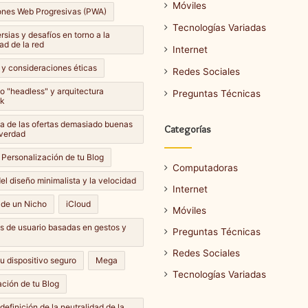
Móviles
ones Web Progresivas (PWA)
Tecnologías Variadas
sias y desafíos en torno a la
ad de la red
Internet
 y consideraciones éticas
Redes Sociales
lo "headless" y arquitectura
Preguntas Técnicas
k
Cómo
a de las ofertas demasiado buenas
Categorías
hacer
 verdad
una
 Personalización de tu Blog
captura
Computadoras
de
el diseño minimalista y la velocidad
Internet
pantalla
14 septiembre، 2024
 de un Nicho
iCloud
en
Móviles
Cómo hacer una captura de
e، 2024
diferentes
es de usuario basadas en gestos y
ar una actualización de
pantalla en diferentes
Preguntas Técnicas
dispositivos?
dispositivos?
Redes Sociales
u dispositivo seguro
Mega
Tecnologías Variadas
ción de tu Blog
definición de la neutralidad de la