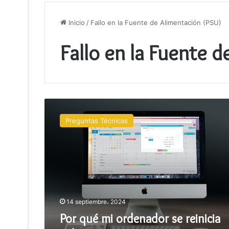
Inicio
/
Fallo en la Fuente de Alimentación (PSU)
Fallo en la Fuente 
Por
qué
Preguntas Técnicas
mi
ordenador
se
reinicia
solo?
14 septiembre، 2024
Por qué mi ordenador se reinicia