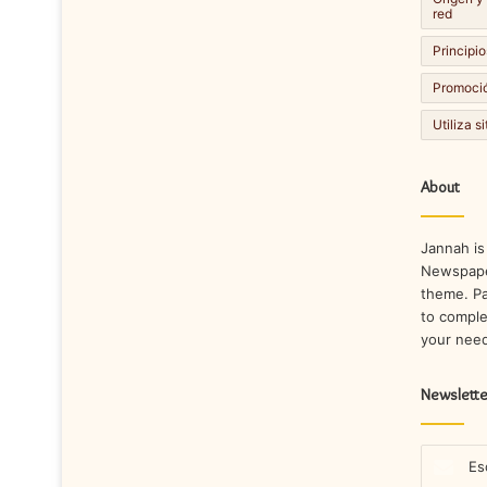
red
Principio
Promoció
Utiliza s
About
Jannah is
Newspape
theme. Pa
to comple
your nee
Newslette
Escribe
tu