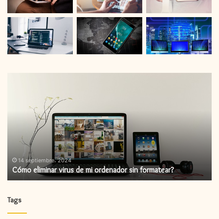
Cómo
C
eliminar
in
virus
un
de
ac
mi
de
ordenador
fi
sin
formatear?
14 septiembre، 2024
Cómo eliminar virus de mi ordenador sin formatear?
Tags