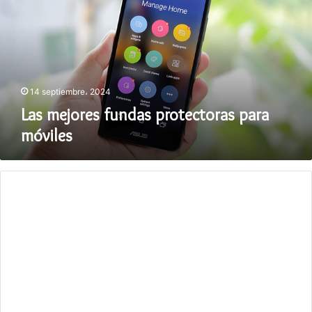
protectoras
para
móviles
14 septiembre، 2024
Las mejores fundas protectoras para
móviles