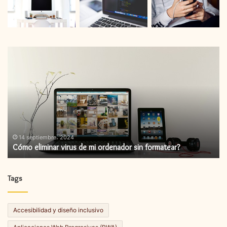
Cómo
C
eliminar
in
virus
un
de
ac
mi
de
ordenador
fi
sin
formatear?
14 septiembre، 2024
Cómo eliminar virus de mi ordenador sin formatear?
Tags
Accesibilidad y diseño inclusivo