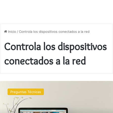
Inicio
/
Controla los dispositivos conectados a la red
Controla los dispositivos
conectados a la red
Cómo
solucionar
Preguntas Técnicas
problemas
de
red
Wi-