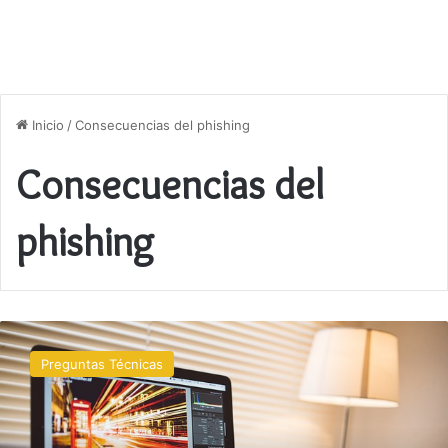
Inicio
/
Consecuencias del phishing
Consecuencias del
phishing
Qué
es
Preguntas Técnicas
el
phishing
y
cómo