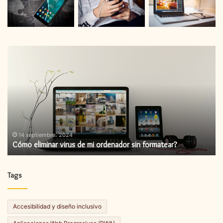
Cómo
C
eliminar
in
virus
un
de
ac
mi
de
ordenador
fi
sin
formatear?
14 septiembre، 2024
Cómo eliminar virus de mi ordenador sin formatear?
Tags
Accesibilidad y diseño inclusivo