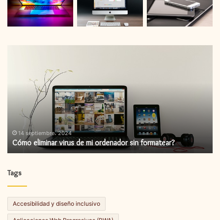
Cómo
C
eliminar
in
virus
un
de
ac
mi
de
ordenador
fi
sin
formatear?
14 septiembre، 2024
Cómo eliminar virus de mi ordenador sin formatear?
Tags
Accesibilidad y diseño inclusivo