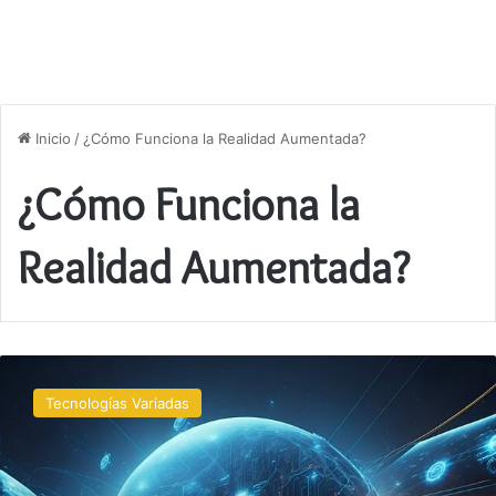
Inicio
/
¿Cómo Funciona la Realidad Aumentada?
¿Cómo Funciona la
Realidad Aumentada?
Introducción
a
Tecnologías Variadas
la
realidad
aumentada
y