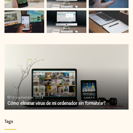
Cómo
C
eliminar
in
virus
un
de
ac
mi
de
ordenador
fi
sin
formatear?
14 septiembre، 2024
Cómo eliminar virus de mi ordenador sin formatear?
Tags