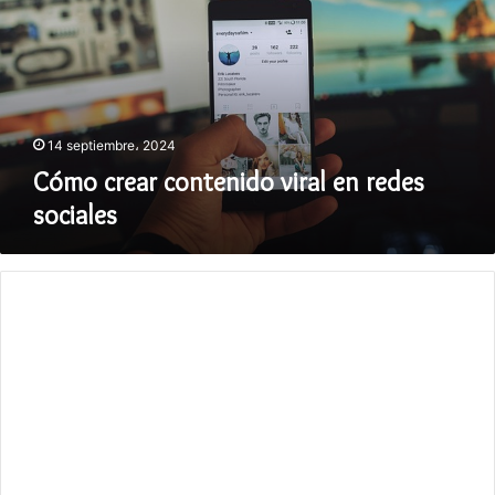
viral
en
redes
sociales
14 septiembre، 2024
Cómo crear contenido viral en redes
sociales