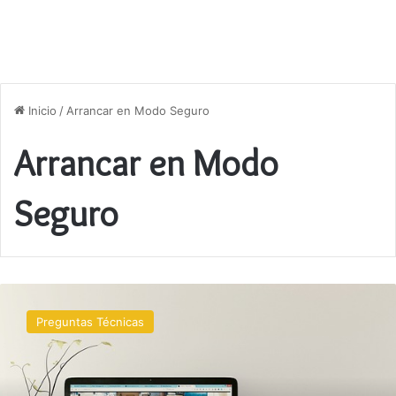
Inicio
/
Arrancar en Modo Seguro
Arrancar en Modo
Seguro
Cómo
eliminar
Preguntas Técnicas
virus
de
mi
ordenador