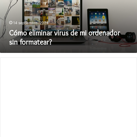
sin
formatear?
14 septiembre، 2024
Cómo eliminar virus de mi ordenador
sin formatear?