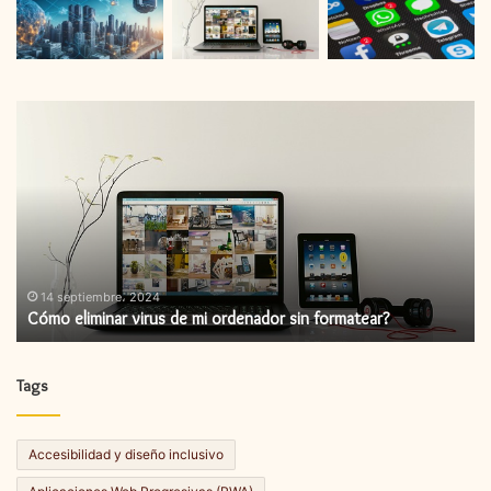
Cómo
C
eliminar
in
virus
un
de
ac
mi
de
ordenador
fi
sin
formatear?
14 septiembre، 2024
Cómo eliminar virus de mi ordenador sin formatear?
Tags
Accesibilidad y diseño inclusivo