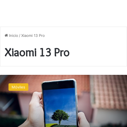
Inicio
/
Xiaomi 13 Pro
Xiaomi 13 Pro
Revisión
de
Móviles
los
últimos
smartphones