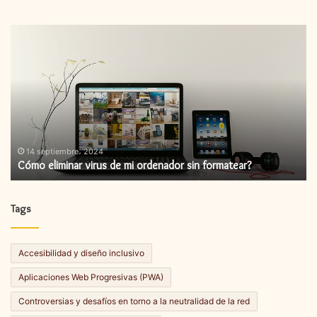
Cómo
C
eliminar
in
virus
un
de
ac
mi
de
ordenador
fi
sin
formatear?
14 septiembre، 2024
Cómo eliminar virus de mi ordenador sin formatear?
Tags
Accesibilidad y diseño inclusivo
Aplicaciones Web Progresivas (PWA)
Controversias y desafíos en torno a la neutralidad de la red