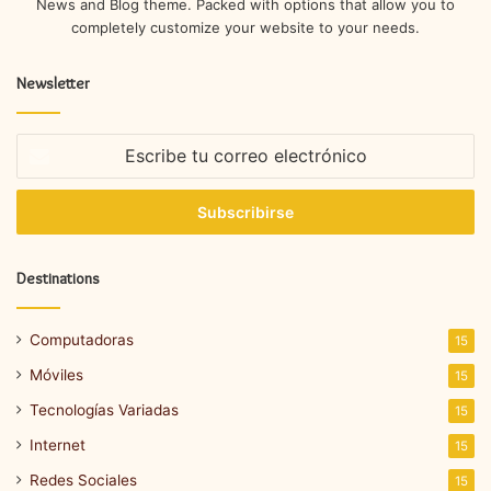
News and Blog theme. Packed with options that allow you to
completely customize your website to your needs.
Newsletter
Escribe
tu
correo
electrónico
Destinations
Computadoras
15
Móviles
15
Tecnologías Variadas
15
Internet
15
Redes Sociales
15