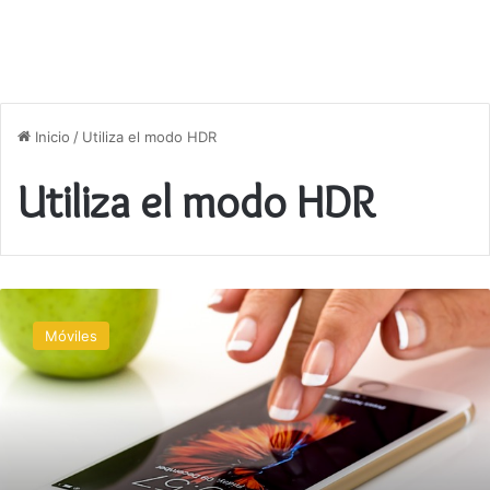
Inicio
/
Utiliza el modo HDR
Utiliza el modo HDR
Trucos
para
Móviles
mejorar
la
cámara
de
tu
móvil