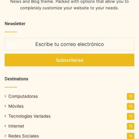
News and Blog theme. Packed with options that allow you to
completely customize your website to your needs.
Newsletter
Escribe
tu
correo
electrónico
Destinations
Computadoras
15
Móviles
15
Tecnologías Variadas
15
Internet
15
Redes Sociales
15