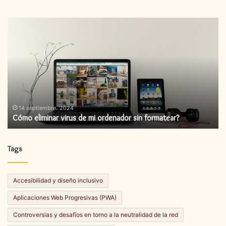
Cómo
C
eliminar
in
virus
un
de
ac
mi
de
ordenador
fi
sin
formatear?
14 septiembre، 2024
Cómo eliminar virus de mi ordenador sin formatear?
Tags
Accesibilidad y diseño inclusivo
Aplicaciones Web Progresivas (PWA)
Controversias y desafíos en torno a la neutralidad de la red