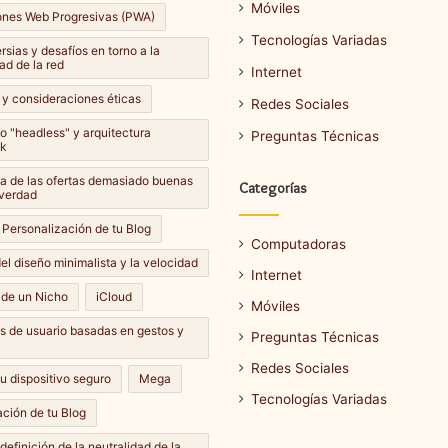
Móviles
ones Web Progresivas (PWA)
Tecnologías Variadas
sias y desafíos en torno a la
ad de la red
Internet
 y consideraciones éticas
Redes Sociales
lo "headless" y arquitectura
Preguntas Técnicas
k
Cómo
a de las ofertas demasiado buenas
Categorías
hacer
 verdad
una
 Personalización de tu Blog
captura
Computadoras
de
el diseño minimalista y la velocidad
Internet
pantalla
14 septiembre، 2024
 de un Nicho
iCloud
en
Móviles
Cómo hacer una captura de
e، 2024
diferentes
es de usuario basadas en gestos y
ar una actualización de
pantalla en diferentes
Preguntas Técnicas
dispositivos?
dispositivos?
Redes Sociales
u dispositivo seguro
Mega
Tecnologías Variadas
ción de tu Blog
definición de la neutralidad de la