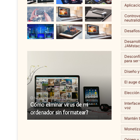
Aplicaci
Controver
neutralid
Desafíos
Desarrol
JAMstac
Cómo
Cómo
Desconfí
eliminar
instalar
para ser
virus
una
Diseño y
de
actualización
mi
de
El auge d
ordenador
firmware?
Elección
sin
14 septiembre، 2024
14 septiembr
formatear?
Interfac
y cómo
Cómo eliminar virus de mi
Cómo instal
voz
ordenador sin formatear?
firmware?
Mantén t
Monetiza
Origen y 