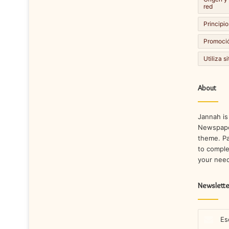
red
Principio
Promoció
Utiliza s
About
Jannah is
Newspape
theme. Pa
to comple
your nee
Newslette
Escribe
tu