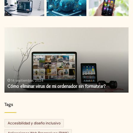
Cómo
C
eliminar
in
virus
un
de
ac
mi
de
ordenador
fi
sin
formatear?
14 septiembre، 2024
Cómo eliminar virus de mi ordenador sin formatear?
Tags
Accesibilidad y diseño inclusivo