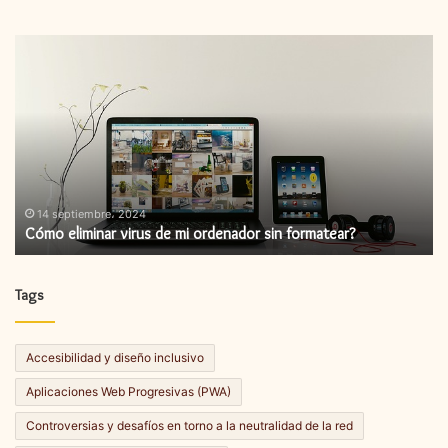
Cómo
C
eliminar
in
virus
un
de
ac
mi
de
ordenador
fi
sin
formatear?
14 septiembre، 2024
Cómo eliminar virus de mi ordenador sin formatear?
Tags
Accesibilidad y diseño inclusivo
Aplicaciones Web Progresivas (PWA)
Controversias y desafíos en torno a la neutralidad de la red