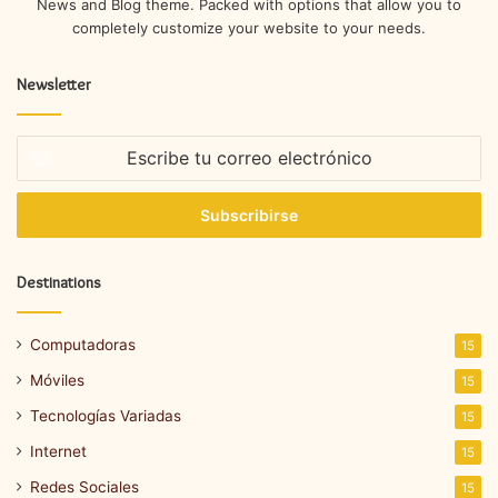
News and Blog theme. Packed with options that allow you to
completely customize your website to your needs.
Newsletter
Escribe
tu
correo
electrónico
Destinations
Computadoras
15
Móviles
15
Tecnologías Variadas
15
Internet
15
Redes Sociales
15