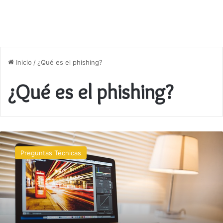
Inicio
/
¿Qué es el phishing?
¿Qué es el phishing?
Qué
es
Preguntas Técnicas
el
phishing
y
cómo
protegerme?