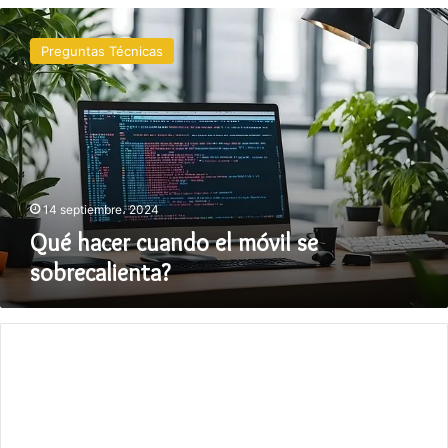
Qué
hacer
Preguntas Técnicas
cuando
el
móvil
se
sobrecalienta?
14 septiembre، 2024
Qué hacer cuando el móvil se
sobrecalienta?