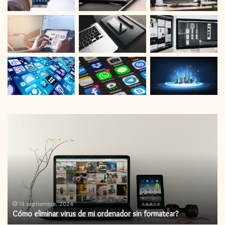
Cómo
C
eliminar
in
virus
un
de
ac
mi
de
ordenador
fi
sin
formatear?
14 septiembre، 2024
Cómo eliminar virus de mi ordenador sin formatear?