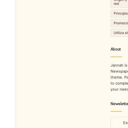
red
Principio
Promoció
Utiliza s
About
Jannah is
Newspape
theme. Pa
to comple
your nee
Newslette
Escribe
tu