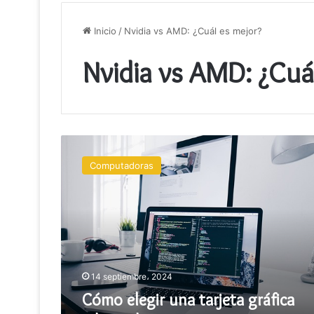
Inicio
/
Nvidia vs AMD: ¿Cuál es mejor?
Nvidia vs AMD: ¿Cuá
Cómo
elegir
Computadoras
una
tarjeta
gráfica
adecuada
14 septiembre، 2024
Cómo elegir una tarjeta gráfica