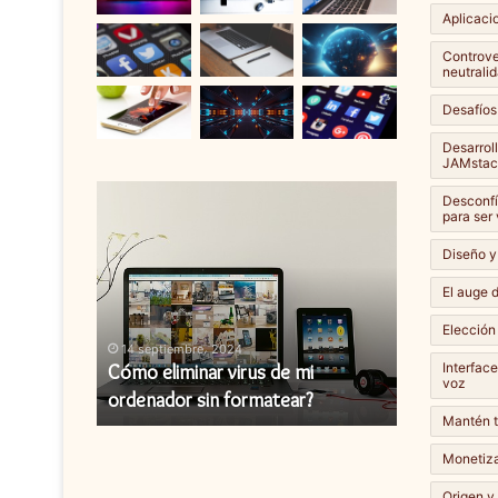
Aplicaci
Controver
neutralid
Desafíos
Desarrol
JAMstac
Cómo
Cómo
Desconfí
eliminar
instalar
para ser
virus
una
Diseño y
de
actualización
mi
de
El auge d
ordenador
firmware?
Elección
sin
14 septiembre، 2024
14 septiembr
formatear?
Interfac
y cómo
Cómo eliminar virus de mi
Cómo instal
voz
ordenador sin formatear?
firmware?
Mantén t
Monetiza
Origen y 