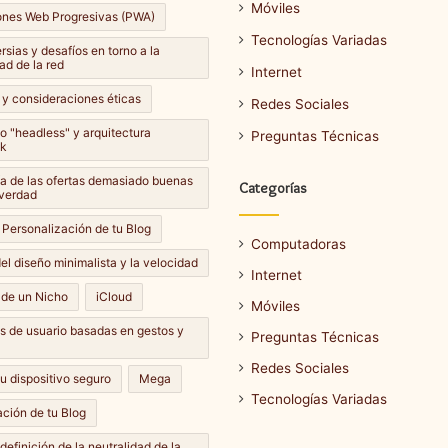
Móviles
ones Web Progresivas (PWA)
Tecnologías Variadas
sias y desafíos en torno a la
ad de la red
Internet
 y consideraciones éticas
Redes Sociales
lo "headless" y arquitectura
Preguntas Técnicas
k
Cómo
a de las ofertas demasiado buenas
Categorías
hacer
 verdad
una
 Personalización de tu Blog
captura
Computadoras
de
el diseño minimalista y la velocidad
Internet
pantalla
14 septiembre، 2024
 de un Nicho
iCloud
en
Móviles
Cómo hacer una captura de
e، 2024
diferentes
es de usuario basadas en gestos y
ar una actualización de
pantalla en diferentes
Preguntas Técnicas
dispositivos?
dispositivos?
Redes Sociales
u dispositivo seguro
Mega
Tecnologías Variadas
ción de tu Blog
definición de la neutralidad de la