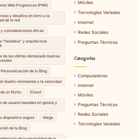
Móviles
ones Web Progresivas (PWA)
Tecnologías Variadas
sias y desafíos en torno a la
ad de la red
Internet
 y consideraciones éticas
Redes Sociales
lo "headless" y arquitectura
Preguntas Técnicas
k
Cómo
a de las ofertas demasiado buenas
Categorías
hacer
 verdad
una
 Personalización de tu Blog
captura
Computadoras
de
el diseño minimalista y la velocidad
Internet
pantalla
14 septiembre، 2024
 de un Nicho
iCloud
en
Móviles
Cómo hacer una captura de
e، 2024
diferentes
es de usuario basadas en gestos y
ar una actualización de
pantalla en diferentes
Preguntas Técnicas
dispositivos?
dispositivos?
Redes Sociales
u dispositivo seguro
Mega
Tecnologías Variadas
ción de tu Blog
definición de la neutralidad de la