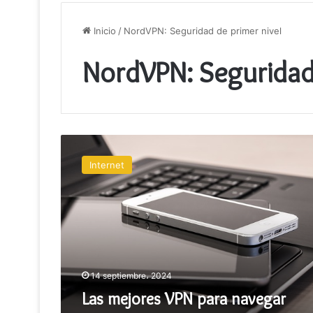
Inicio
/
NordVPN: Seguridad de primer nivel
NordVPN: Seguridad 
Las
mejores
Internet
VPN
para
navegar
seguro
14 septiembre، 2024
Las mejores VPN para navegar