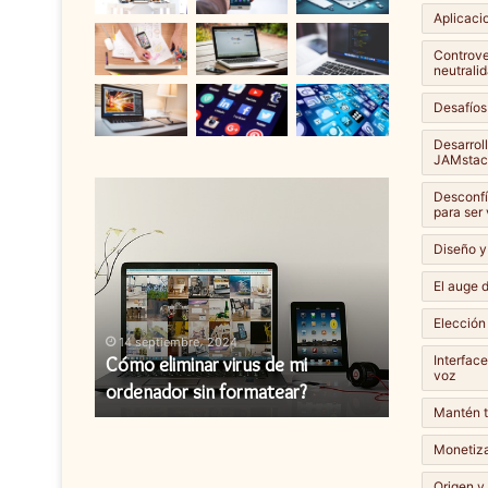
Aplicaci
Controver
neutralid
Desafíos
Desarrol
JAMstac
Cómo
Cómo
Desconfí
eliminar
instalar
para ser
virus
una
Diseño y
de
actualización
mi
de
El auge d
ordenador
firmware?
Elección
sin
14 septiembre، 2024
14 septiembr
formatear?
Interfac
y cómo
Cómo eliminar virus de mi
Cómo instal
voz
ordenador sin formatear?
firmware?
Mantén t
Monetiza
Origen y 