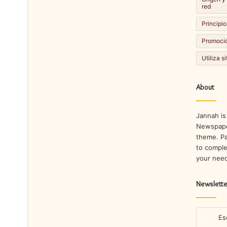
red
Principio
Promoció
Utiliza s
About
Jannah is
Newspape
theme. Pa
to comple
your nee
Newslette
Escribe
tu