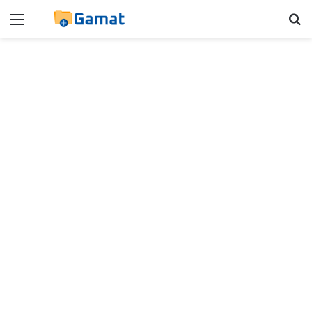
Menú
B