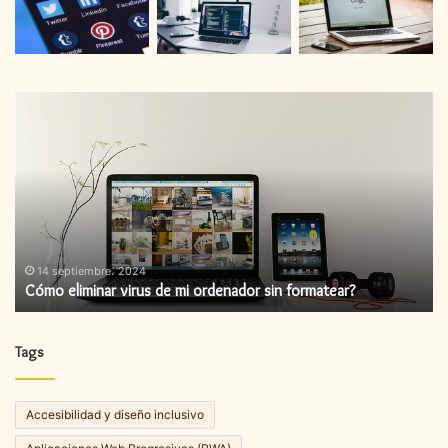
Cómo
C
eliminar
in
virus
un
de
ac
mi
de
ordenador
fi
sin
formatear?
14 septiembre، 2024
Cómo eliminar virus de mi ordenador sin formatear?
Tags
Accesibilidad y diseño inclusivo