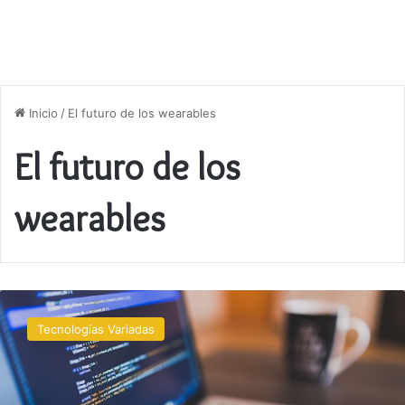
Inicio
/
El futuro de los wearables
El futuro de los
wearables
Wearables:
tecnología
Tecnologías Variadas
portátil
del
futuro