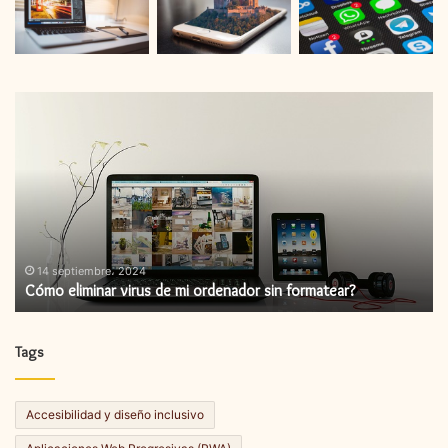
Cómo
C
eliminar
in
virus
un
de
ac
mi
de
ordenador
fi
sin
formatear?
14 septiembre، 2024
Cómo eliminar virus de mi ordenador sin formatear?
Tags
Accesibilidad y diseño inclusivo