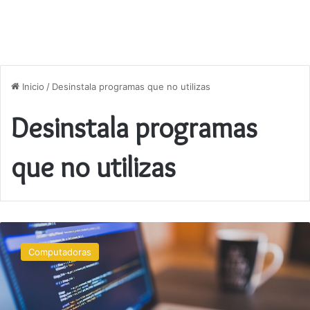
Inicio
/
Desinstala programas que no utilizas
Desinstala programas
que no utilizas
Trucos
para
Computadoras
mantener
tu
PC
limpio