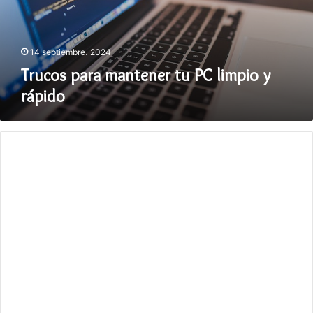
y
rápido
14 septiembre، 2024
Trucos para mantener tu PC limpio y
rápido