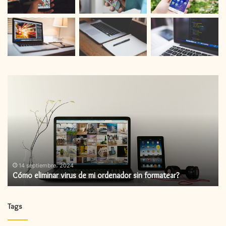
Cómo
C
eliminar
in
virus
un
de
ac
mi
de
ordenador
fi
sin
formatear?
14 septiembre، 2024
Cómo eliminar virus de mi ordenador sin formatear?
Tags