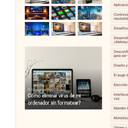
Aplicaci
Controver
neutralid
Desafíos
Desarrol
JAMstac
Cómo
Cómo
Desconfí
eliminar
instalar
para ser
virus
una
Diseño y
de
actualización
mi
de
El auge d
ordenador
firmware?
Elección
sin
14 septiembre، 2024
14 septiembr
formatear?
Interfac
y cómo
Cómo eliminar virus de mi
Cómo instal
voz
ordenador sin formatear?
firmware?
Mantén t
Monetiza
Origen y 