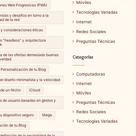
Móviles
ones Web Progresivas (PWA)
Tecnologías Variadas
sias y desafíos en torno a la
ad de la red
Internet
 y consideraciones éticas
Redes Sociales
lo "headless" y arquitectura
Preguntas Técnicas
k
Cómo
a de las ofertas demasiado buenas
Categorías
hacer
 verdad
una
 Personalización de tu Blog
captura
Computadoras
de
el diseño minimalista y la velocidad
Internet
pantalla
14 septiembre، 2024
 de un Nicho
iCloud
en
Móviles
Cómo hacer una captura de
e، 2024
diferentes
es de usuario basadas en gestos y
ar una actualización de
pantalla en diferentes
Preguntas Técnicas
dispositivos?
dispositivos?
Redes Sociales
u dispositivo seguro
Mega
Tecnologías Variadas
ción de tu Blog
definición de la neutralidad de la