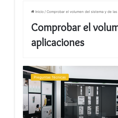
Inicio
/
Comprobar el volumen del sistema y de las 
Comprobar el volume
aplicaciones
Cómo
solucionar
Preguntas Técnicas
problemas
de
audio
en
el
ordenador?