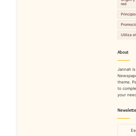
red
Principio
Promoció
Utiliza s
About
Jannah is
Newspape
theme. Pa
to comple
your nee
Newslette
Escribe
tu