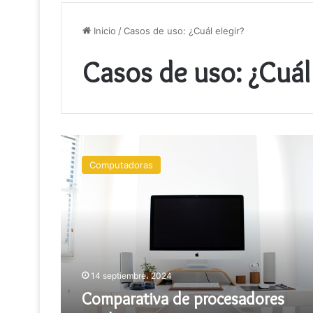
Inicio
/
Casos de uso: ¿Cuál elegir?
Casos de uso: ¿Cuál 
Comparativa
de
Computadoras
procesadores
Intel
vs
AMD
14 septiembre، 2024
Comparativa de procesadores