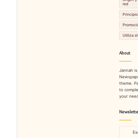
red
Principio
Promoció
Utiliza s
About
Jannah is
Newspape
theme. Pa
to comple
your nee
Newslette
Escribe
tu