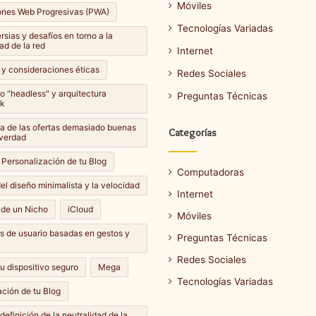
Móviles
ones Web Progresivas (PWA)
Tecnologías Variadas
sias y desafíos en torno a la
ad de la red
Internet
 y consideraciones éticas
Redes Sociales
lo "headless" y arquitectura
Preguntas Técnicas
k
Cómo
a de las ofertas demasiado buenas
Categorías
hacer
 verdad
una
 Personalización de tu Blog
captura
Computadoras
de
el diseño minimalista y la velocidad
Internet
pantalla
14 septiembre، 2024
 de un Nicho
iCloud
en
Móviles
Cómo hacer una captura de
e، 2024
diferentes
es de usuario basadas en gestos y
ar una actualización de
pantalla en diferentes
Preguntas Técnicas
dispositivos?
dispositivos?
Redes Sociales
u dispositivo seguro
Mega
Tecnologías Variadas
ción de tu Blog
definición de la neutralidad de la