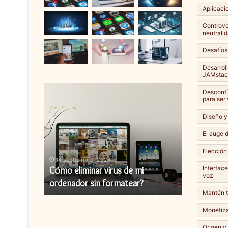
Aplicaci
Controver
neutralid
Desafíos
Desarrol
JAMstac
Cómo
Cómo
Desconfí
eliminar
instalar
para ser
virus
una
Diseño y
de
actualización
mi
de
El auge d
ordenador
firmware?
Elección
sin
14 septiembre، 2024
14 septiembr
formatear?
Interfac
y cómo
Cómo eliminar virus de mi
Cómo instal
voz
ordenador sin formatear?
firmware?
Mantén t
Monetiza
Origen y 