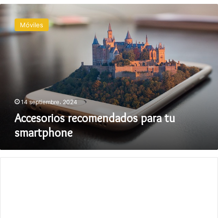
Accesorios
recomendados
Móviles
para
tu
smartphone
14 septiembre، 2024
Accesorios recomendados para tu
smartphone