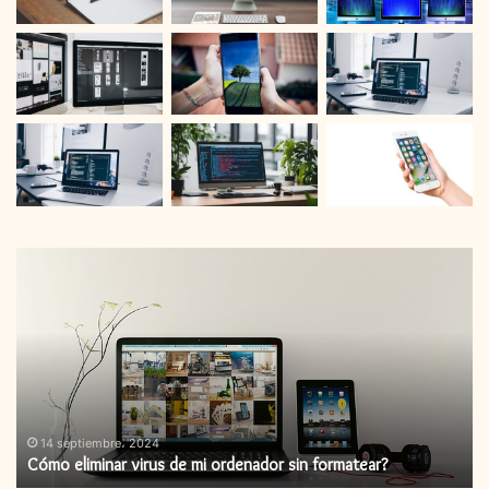
Cómo
C
eliminar
in
virus
un
de
ac
mi
de
ordenador
fi
sin
formatear?
14 septiembre، 2024
Cómo eliminar virus de mi ordenador sin formatear?