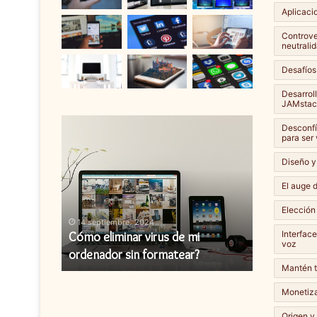
Aplicaci
Controver
neutralid
Desafíos
Desarrol
JAMstac
Cómo
Cómo
Desconfí
eliminar
instalar
para ser
virus
una
Diseño y
de
actualización
mi
de
El auge d
ordenador
firmware?
Elección
sin
14 septiembre، 2024
14 septiembr
formatear?
Interfac
y cómo
Cómo eliminar virus de mi
Cómo instal
voz
ordenador sin formatear?
firmware?
Mantén t
Monetiza
Origen y 