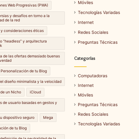
Móviles
ones Web Progresivas (PWA)
Tecnologías Variadas
sias y desafíos en torno a la
ad de la red
Internet
 y consideraciones éticas
Redes Sociales
lo "headless" y arquitectura
Preguntas Técnicas
k
Cómo
a de las ofertas demasiado buenas
Categorías
hacer
 verdad
una
 Personalización de tu Blog
captura
Computadoras
de
el diseño minimalista y la velocidad
Internet
pantalla
14 septiembre، 2024
 de un Nicho
iCloud
en
Móviles
Cómo hacer una captura de
e، 2024
diferentes
es de usuario basadas en gestos y
ar una actualización de
pantalla en diferentes
Preguntas Técnicas
dispositivos?
dispositivos?
Redes Sociales
u dispositivo seguro
Mega
Tecnologías Variadas
ción de tu Blog
definición de la neutralidad de la