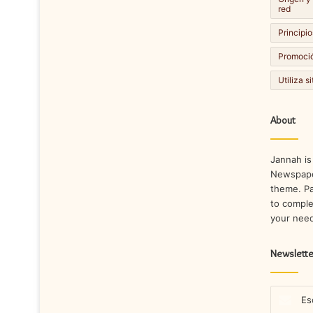
red
Principio
Promoció
Utiliza s
About
Jannah is
Newspape
theme. Pa
to comple
your nee
Newslette
Escribe
tu