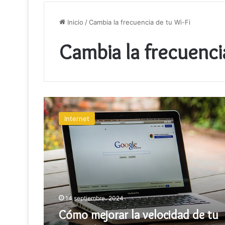
Inicio
/
Cambia la frecuencia de tu Wi-Fi
Cambia la frecuenci
Cómo
mejorar
Internet
la
velocidad
de
tu
conexión
a
Internet
14 septiembre، 2024
Cómo mejorar la velocidad de tu