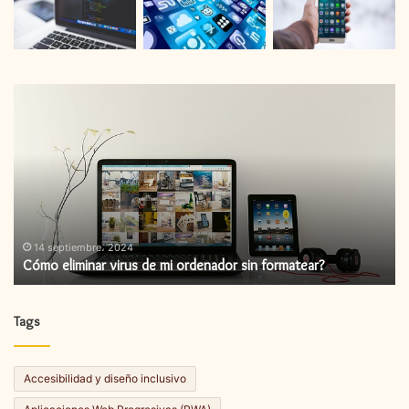
Cómo
C
eliminar
in
virus
un
de
ac
mi
de
ordenador
fi
sin
formatear?
14 septiembre، 2024
Cómo eliminar virus de mi ordenador sin formatear?
Tags
Accesibilidad y diseño inclusivo