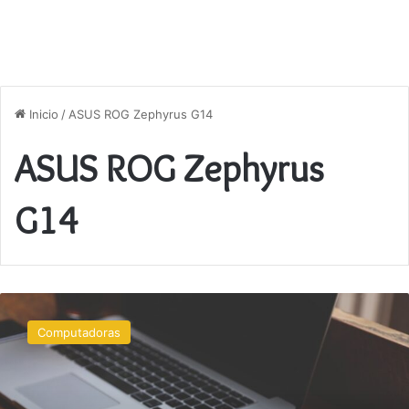
Inicio
/
ASUS ROG Zephyrus G14
ASUS ROG Zephyrus
G14
Las
mejores
Computadoras
laptops
de
2024