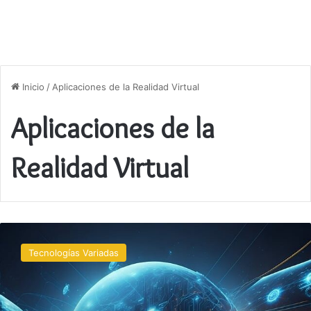
Inicio
/
Aplicaciones de la Realidad Virtual
Aplicaciones de la
Realidad Virtual
Introducción
a
Tecnologías Variadas
la
realidad
aumentada
y