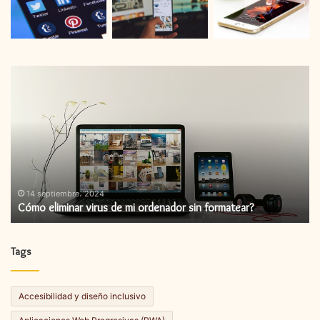
Cómo
C
eliminar
in
virus
un
de
ac
mi
de
ordenador
fi
sin
formatear?
14 septiembre، 2024
Cómo eliminar virus de mi ordenador sin formatear?
Tags
Accesibilidad y diseño inclusivo