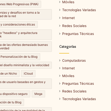
Móviles
ones Web Progresivas (PWA)
Tecnologías Variadas
sias y desafíos en torno a la
ad de la red
Internet
 y consideraciones éticas
Redes Sociales
lo "headless" y arquitectura
Preguntas Técnicas
k
Cómo
a de las ofertas demasiado buenas
Categorías
hacer
 verdad
una
 Personalización de tu Blog
captura
Computadoras
de
el diseño minimalista y la velocidad
Internet
pantalla
14 septiembre، 2024
 de un Nicho
iCloud
en
Móviles
Cómo hacer una captura de
e، 2024
diferentes
es de usuario basadas en gestos y
ar una actualización de
pantalla en diferentes
Preguntas Técnicas
dispositivos?
dispositivos?
Redes Sociales
u dispositivo seguro
Mega
Tecnologías Variadas
ción de tu Blog
definición de la neutralidad de la