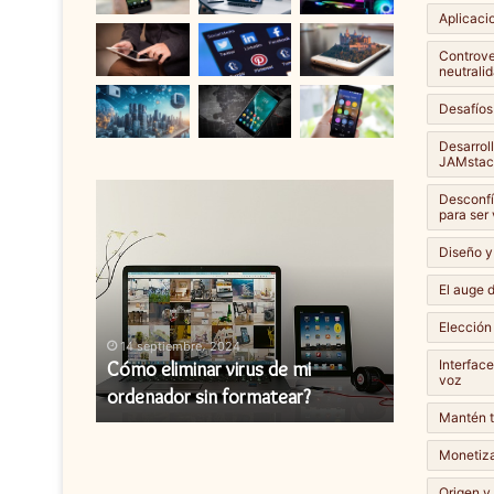
Aplicaci
Controver
neutralid
Desafíos
Desarrol
JAMstac
Cómo
Cómo
Desconfí
eliminar
instalar
para ser
virus
una
Diseño y
de
actualización
mi
de
El auge d
ordenador
firmware?
Elección
sin
14 septiembre، 2024
14 septiembr
formatear?
Interfac
y cómo
Cómo eliminar virus de mi
Cómo instal
voz
ordenador sin formatear?
firmware?
Mantén t
Monetiza
Origen y 