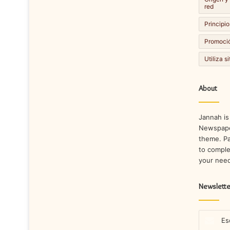
red
Principio
Promoció
Utiliza s
About
Jannah is
Newspape
theme. Pa
to comple
your nee
Newslette
Escribe
tu