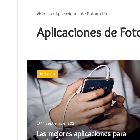
Inicio
/
Aplicaciones de Fotografía
Aplicaciones de Fot
Las
mejores
Móviles
aplicaciones
para
Android
e
iOS
14 septiembre، 2024
Las mejores aplicaciones para