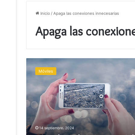
Inicio
/
Apaga las conexiones innecesarias
Apaga las conexione
Cómo
ahorrar
Móviles
batería
en
tu
móvil
14 septiembre، 2024