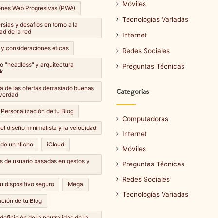
Móviles
ones Web Progresivas (PWA)
Tecnologías Variadas
sias y desafíos en torno a la
ad de la red
Internet
 y consideraciones éticas
Redes Sociales
lo "headless" y arquitectura
Preguntas Técnicas
k
Cómo
a de las ofertas demasiado buenas
Categorías
hacer
 verdad
una
 Personalización de tu Blog
captura
Computadoras
de
el diseño minimalista y la velocidad
Internet
pantalla
14 septiembre، 2024
 de un Nicho
iCloud
en
Móviles
Cómo hacer una captura de
e، 2024
diferentes
es de usuario basadas en gestos y
ar una actualización de
pantalla en diferentes
Preguntas Técnicas
dispositivos?
dispositivos?
Redes Sociales
u dispositivo seguro
Mega
Tecnologías Variadas
ción de tu Blog
definición de la neutralidad de la