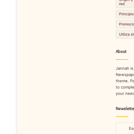
red
Principio
Promoció
Utiliza s
About
Jannah is
Newspape
theme. Pa
to comple
your nee
Newslette
Escribe
tu