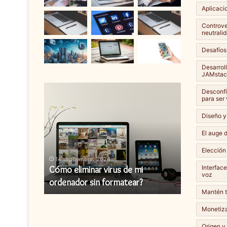
Aplicaci
Controver
neutralid
Desafíos
Desarrol
JAMstac
Cómo
Cómo
Desconfí
eliminar
instalar
para ser
virus
una
Diseño y
de
actualización
mi
de
El auge d
ordenador
firmware?
Elección
sin
14 septiembre، 2024
14 septiembr
formatear?
Interfac
y cómo
Cómo eliminar virus de mi
Cómo instal
voz
ordenador sin formatear?
firmware?
Mantén t
Monetiza
Origen y 