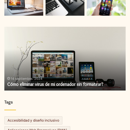
Cómo
C
eliminar
in
virus
un
de
ac
mi
de
ordenador
fi
sin
formatear?
14 septiembre، 2024
Cómo eliminar virus de mi ordenador sin formatear?
Tags
Accesibilidad y diseño inclusivo