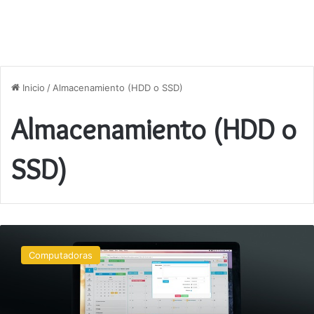
Inicio
/
Almacenamiento (HDD o SSD)
Almacenamiento (HDD o
SSD)
Guía
para
Computadoras
actualizar
componentes
del
PC